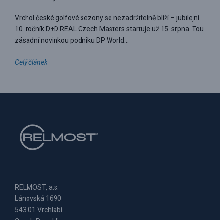
Vrchol české golfové sezony se nezadržitelně blíží – jubilejní
10. ročník D+D REAL Czech Masters startuje už 15. srpna. Tou
zásadní novinkou podniku DP World...
Celý článek
RELMOST, a.s.
Lánovská 1690
543 01 Vrchlabí